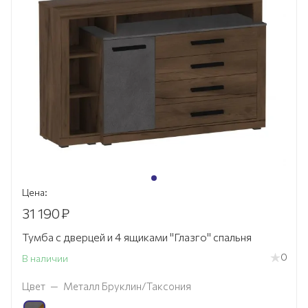
Цена:
31 190
₽
Тумба c дверцей и 4 ящиками "Глазго" спальня
0
В наличии
Цвет
—
Металл Бруклин/Таксония