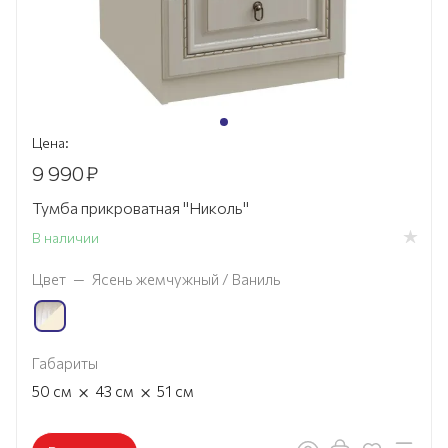
Цена:
9 990
₽
Тумба прикроватная "Николь"
В наличии
Цвет
—
Ясень жемчужный / Ваниль
Габариты
×
×
50
см
43
см
51
см