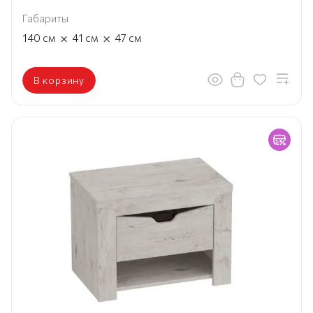
Габариты
×
×
140
см
41
см
47
см
В корзину