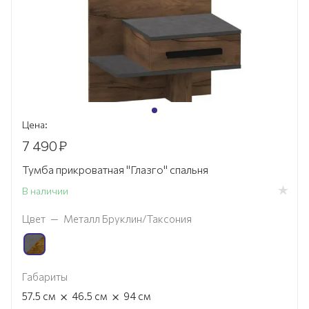
Цена:
7 490
₽
Тумба прикроватная "Глазго" спальня
В наличии
Цвет
—
Металл Бруклин/Таксония
Габариты
×
×
57.5
см
46.5
см
94
см