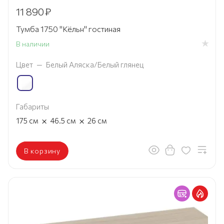
11 890
₽
Тумба 1750 "Кёльн" гостиная
В наличии
Цвет
—
Белый Аляска/Белый глянец
Габариты
×
×
175
см
46.5
см
26
см
В корзину