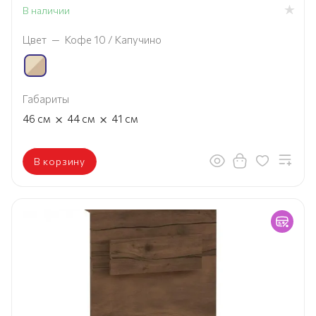
В наличии
Цвет
—
Кофе 10 / Капучино
Габариты
×
×
46
см
44
см
41
см
В корзину