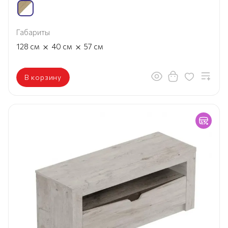
Габариты
×
×
128
см
40
см
57
см
В корзину