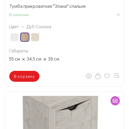
Тумба прикроватная "Элана" спальня
В наличии
Цвет
—
Дуб Сонома
Габариты
×
×
55
см
34.5
см
39
см
В корзину