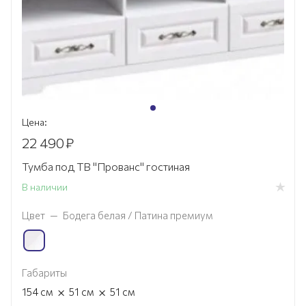
Цена:
22 490
₽
Тумба под ТВ "Прованс" гостиная
В наличии
Цвет
—
Бодега белая / Патина премиум
Габариты
×
×
154
см
51
см
51
см