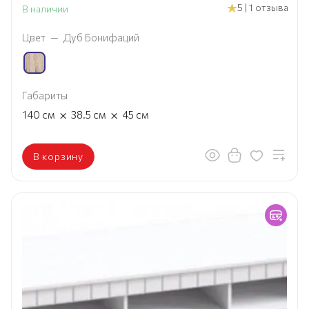
5 | 1 отзыва
В наличии
Цвет
—
Дуб Бонифаций
Габариты
×
×
140
см
38.5
см
45
см
В корзину