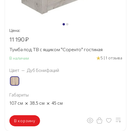
Цена:
11 190
₽
Тумба под ТВ с ящиком "Соренто" гостиная
5 | 1 отзыва
В наличии
Цвет
—
Дуб Бонифаций
Габариты
×
×
107
см
38.5
см
45
см
В корзину