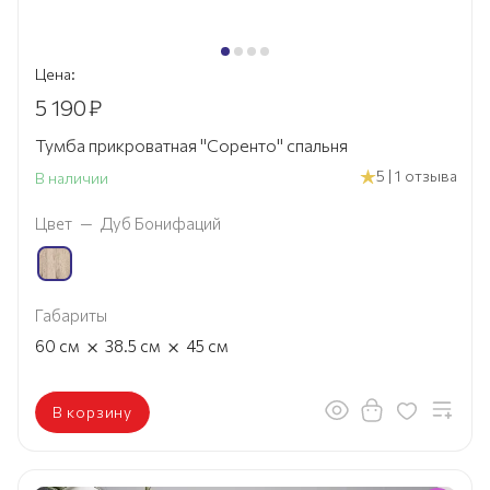
Цена:
5 190
₽
Тумба прикроватная "Соренто" спальня
5 | 1 отзыва
В наличии
Цвет
—
Дуб Бонифаций
Габариты
×
×
60
см
38.5
см
45
см
В корзину