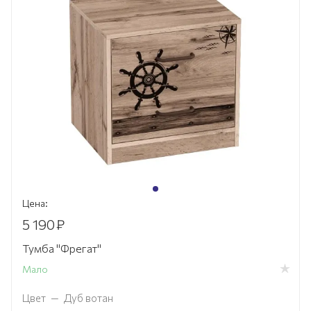
Цена:
5 190
₽
Тумба "Фрегат"
Мало
Цвет
—
Дуб вотан