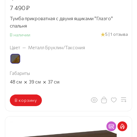
7 490
₽
Тумба прикроватная с двумя ящиками "Глазго"
спальня
5 | 1 отзыва
В наличии
Цвет
—
Металл Бруклин/Таксония
Габариты
×
×
48
см
39
см
37
см
В корзину