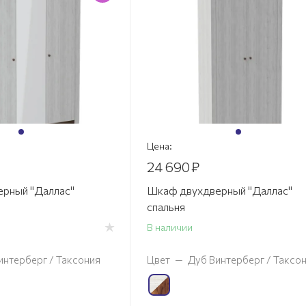
Цена:
24 690
₽
рный "Даллас"
Шкаф двухдверный "Даллас"
спальня
В наличии
интерберг / Таксония
Цвет
—
Дуб Винтерберг / Таксо