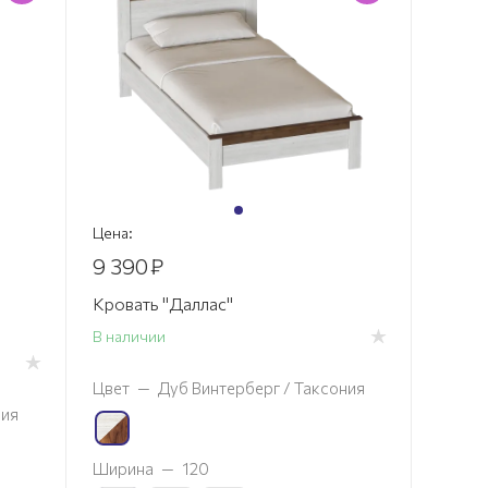
Цена:
9 390
₽
Кровать "Даллас"
В наличии
Цвет
—
Дуб Винтерберг / Таксония
ния
Ширина
—
120