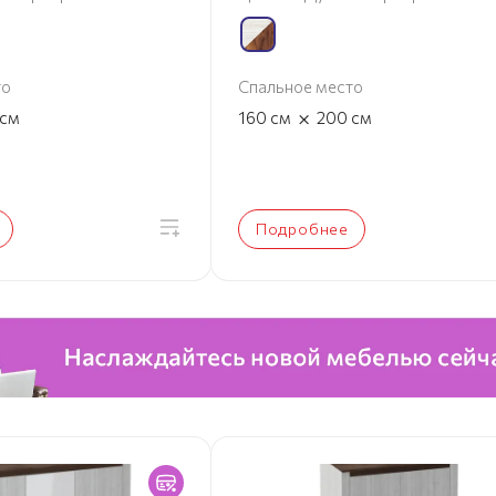
то
Спальное место
×
см
160
см
200
см
Подробнее