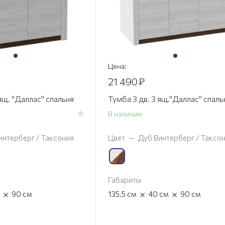
Цена:
21 490
₽
ящ. "Даллас" спальня
Тумба 3 дв. 3 ящ."Даллас" спаль
В наличии
интерберг / Таксония
Цвет
—
Дуб Винтерберг / Таксо
Габариты
×
×
×
90
см
135.5
см
40
см
90
см