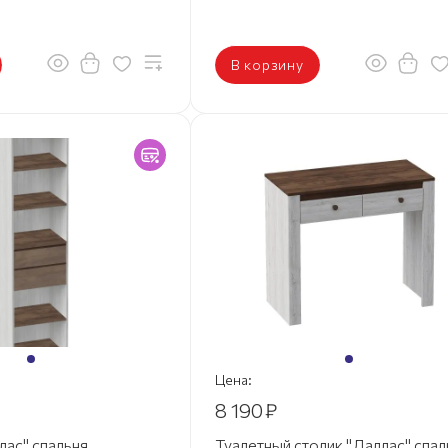
В корзину
Цена:
8 190
₽
лас" спальня
Туалетный столик "Даллас" спал