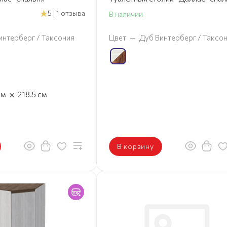
5 | 1 отзыва
В наличии
интерберг / Таксония
Цвет
—
Дуб Винтерберг / Таксо
×
см
218.5
см
В корзину