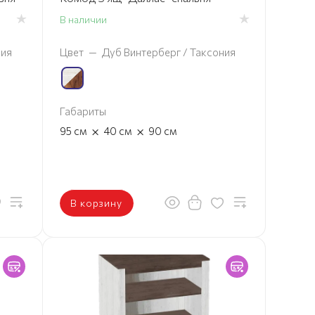
В наличии
ния
Цвет
—
Дуб Винтерберг / Таксония
Габариты
×
×
95
см
40
см
90
см
В корзину