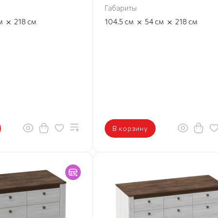
Габариты
×
×
×
м
218
см
104.5
см
54
см
218
см
В корзину