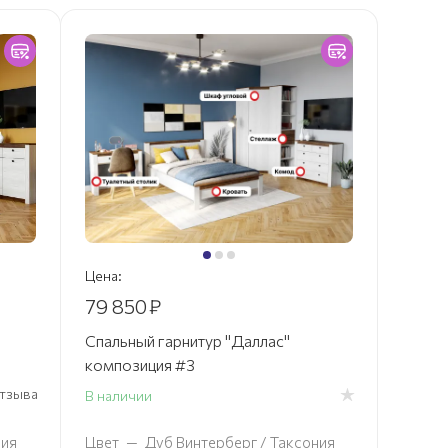
Цена:
79 850
₽
Спальный гарнитур "Даллас"
композиция #3
 отзыва
В наличии
ния
Цвет
—
Дуб Винтерберг / Таксония