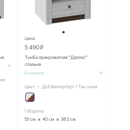
Цена:
5 490
₽
ня
Тумба прикроватная "Даллас"
спальня
В наличии
ния
Цвет
—
Дуб Винтерберг / Таксония
Габариты
×
×
55
см
40
см
38.5
см