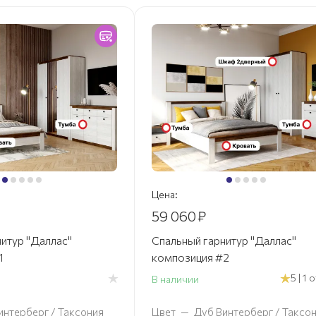
Цена:
59 060
₽
итур "Даллас"
Спальный гарнитур "Даллас"
1
композиция #2
5 | 1
В наличии
интерберг / Таксония
Цвет
—
Дуб Винтерберг / Таксо