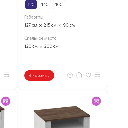
120
140
160
Габариты
×
×
127
см
215
см
90
см
Спальное место
×
120
см
200
см
В корзину