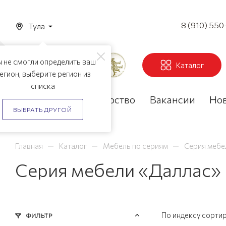
8 (910) 550
Тула
 не смогли определить ваш
Каталог
егион, выберите регион из
списка
Акции
Партнерство
Вакансии
Но
ВЫБРАТЬ ДРУГОЙ
—
—
—
Главная
Каталог
Мебель по сериям
Серия мебе
Серия мебели «Даллас» 
По индексу сорти
ФИЛЬТР