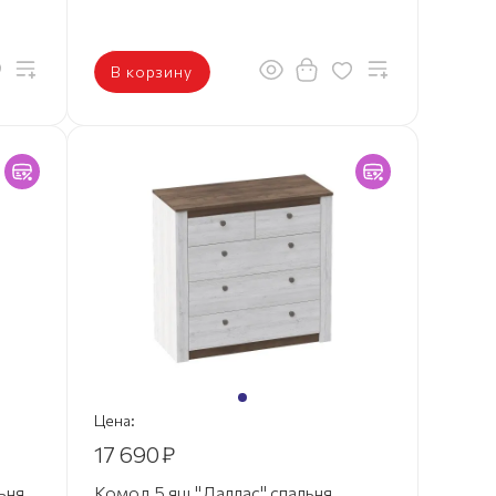
В корзину
Цена:
17 690
₽
ьня
Комод 5 ящ "Даллас" спальня