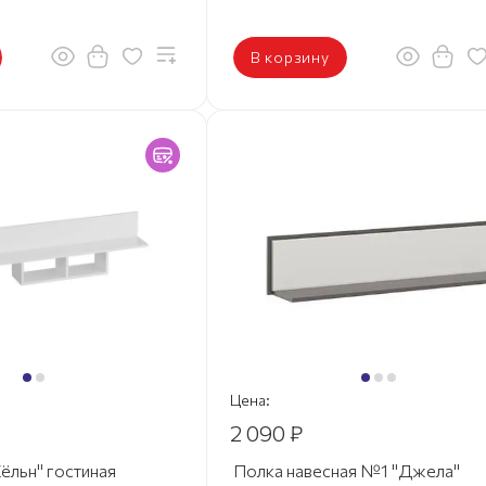
В корзину
Цена:
2 090 ₽
ёльн" гостиная
Полка навесная №1 "Джела"