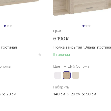
Цена:
6 190
₽
 гостиная
Полка закрытая "Элана" гостина
В наличии
онома
Цвет
—
Дуб Сонома
Габариты
×
×
×
м
20
см
140
см
29
см
50
см