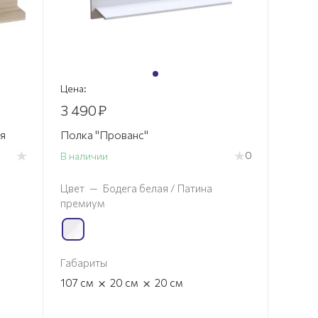
Цена:
3 490
₽
я
Полка "Прованс"
0
В наличии
Цвет
—
Бодега белая / Патина
премиум
Габариты
×
×
107
см
20
см
20
см