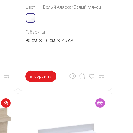
Цвет
—
Белый Аляска/Белый глянец
Габариты
×
×
98
см
18
см
45
см
В корзину