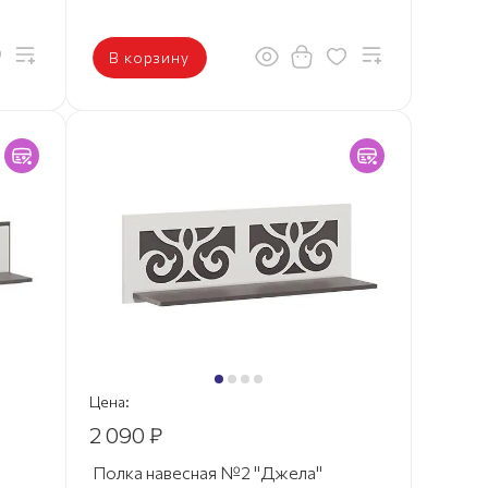
В корзину
Цена:
2 090 ₽
Полка навесная №2 "Джела"