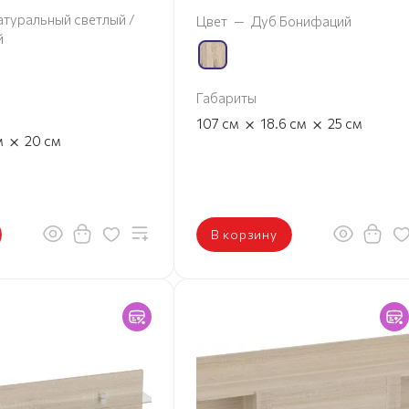
атуральный светлый /
Цвет
—
Дуб Бонифаций
й
Габариты
×
×
107
см
18.6
см
25
см
×
м
20
см
В корзину