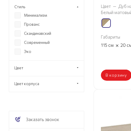
Цвет
—
Дуб н
Стиль
Белый матовы
Минимализм
Прованс
Скандинавский
Габариты
Современный
×
115
см
20
с
Эко
Цвет
В корзину
Цвет корпуса
Заказать звонок