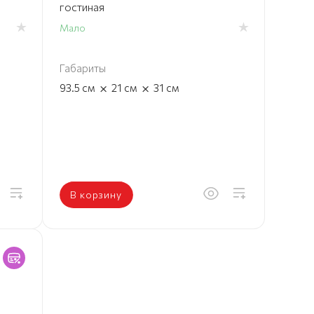
гостиная
Мало
Габариты
×
×
93.5
см
21
см
31
см
В корзину