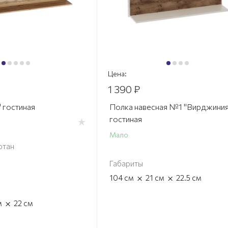
Цена:
1 390 ₽
 гостиная
Полка навесная №1 "Вирджиния
гостиная
Мало
отан
Габариты
×
×
104
см
21
см
22.5
см
×
м
22
см