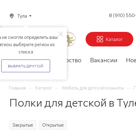
8 (910) 550
Тула
 не смогли определить ваш
Каталог
егион, выберите регион из
списка
Акции
Партнерство
Вакансии
Но
ВЫБРАТЬ ДРУГОЙ
—
—
—
Главная
Каталог
Мебель для детской комнаты
П
Полки для детской в Тул
Закрытые
Открытые