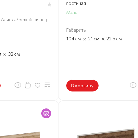
гостиная
Мало
 Аляска/Белый глянец
Габариты
×
×
104
см
21
см
22.5
см
×
м
32
см
В корзину