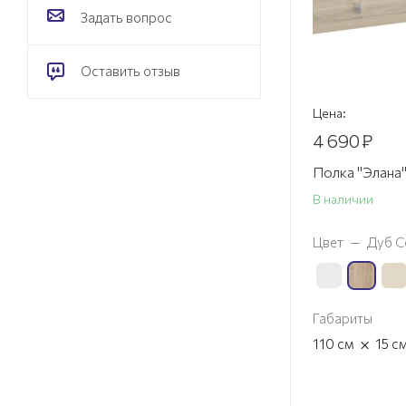
Задать вопрос
Оставить отзыв
Цена:
4 690
₽
Полка "Элана"
В наличии
Цвет
—
Дуб С
Габариты
×
110
см
15
с