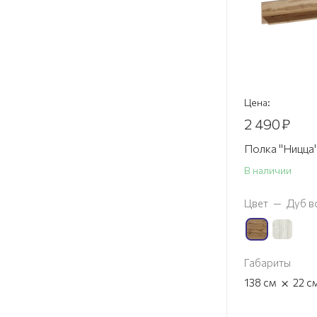
Цена:
2 490
₽
Полка "Ницца"
В наличии
Цвет
—
Дуб в
Габариты
×
138
см
22
с