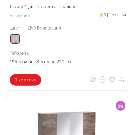
Шкаф 4 дв. "Соренто" спальня
5 | 1 отзыва
В наличии
Цвет
—
Дуб Бонифаций
Габариты
×
×
196.5
см
54.5
см
220
см
В корзину