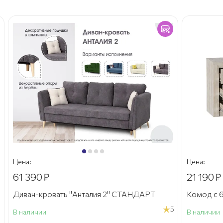
Цена:
Цена:
61 390
₽
21 190
₽
Диван-кровать "Анталия 2" СТАНДАРТ
Комод с 6
5
В наличии
В наличии
а