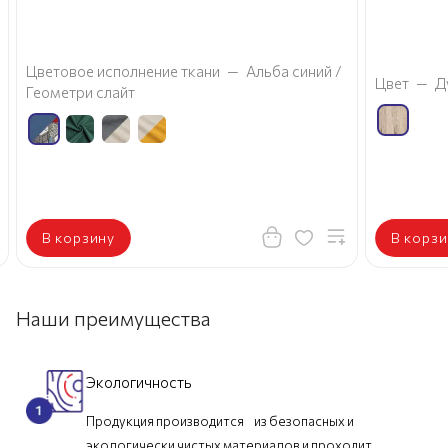
Цветовое исполнение ткани
—
Альба синий /
Цвет
—
Д
Геометри слайт
В корзину
В корзи
Наши преимущества
Экологичность
Продукция производится из безопасных и
экологически чистых материалов и проходит