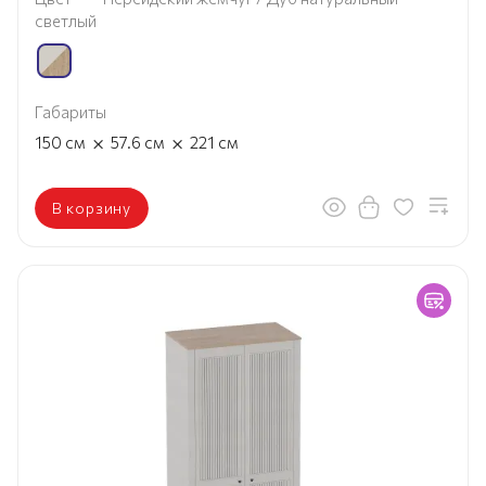
светлый
Габариты
×
×
150
см
57.6
см
221
см
В корзину