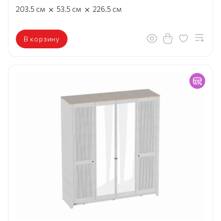
×
×
203.5
см
53.5
см
226.5
см
В корзину