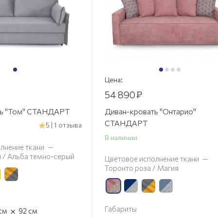
Цена:
54 890
₽
ть "Том" СТАНДАРТ
Диван-кровать "Онтарио"
СТАНДАРТ
5 | 1 отзыва
В наличии
лнение ткани
—
 / Альба темно-серый
Цветовое исполнение ткани
—
Торонто роза / Магия
Габариты
×
см
92
см