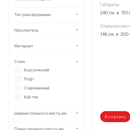
Габариты
×
240
см
153
Тип трансформации
Спальное мес
Наполнитель
×
146
см
200
Материал
Стиль
Классический
Лофт
Современный
Хай-тек
Ширина спального места, мм
В корзину
Длина спального места, мм