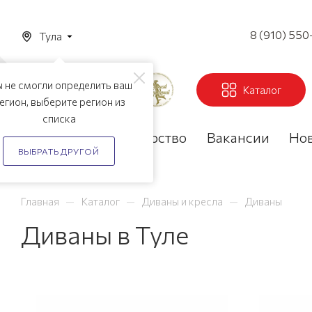
8 (910) 550
Тула
 не смогли определить ваш
Каталог
егион, выберите регион из
списка
Акции
Партнерство
Вакансии
Но
ВЫБРАТЬ ДРУГОЙ
—
—
—
Главная
Каталог
Диваны и кресла
Диваны
Диваны в Туле