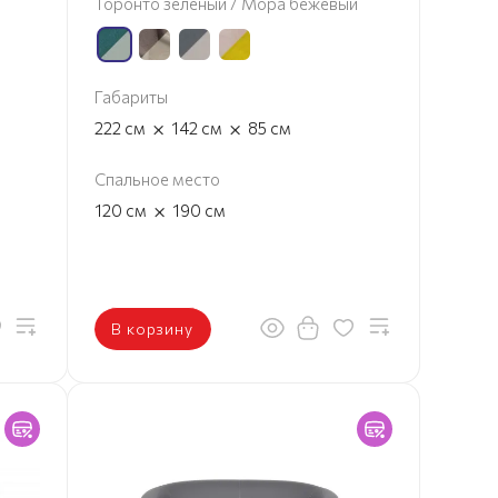
Торонто зеленый / Мора бежевый
Габариты
×
×
222
см
142
см
85
см
Спальное место
×
120
см
190
см
В корзину