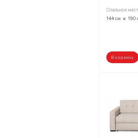
Спальное мес
×
144
см
190
В корзину