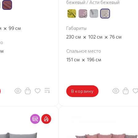
бежевый / Асти бежевый
×
м
99
см
Габариты
×
×
230
см
102
см
76
см
то
см
Спальное место
×
151
см
196
см
В корзину