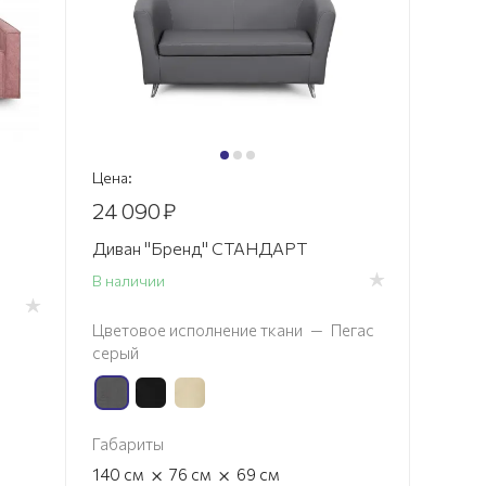
Цена:
24 090
₽
Диван "Бренд" СТАНДАРТ
В наличии
Цветовое исполнение ткани
—
Пегас
серый
Габариты
×
×
140
см
76
см
69
см