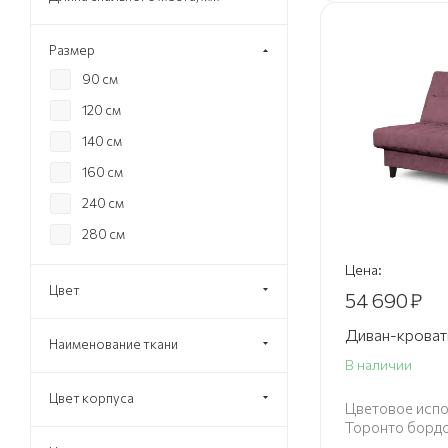
Размер
90 см
120 см
140 см
160 см
240 см
280 см
Цена:
Цвет
54 690
₽
Диван-крова
Наименование ткани
В наличии
Цвет корпуса
Цветовое испо
Торонто борд