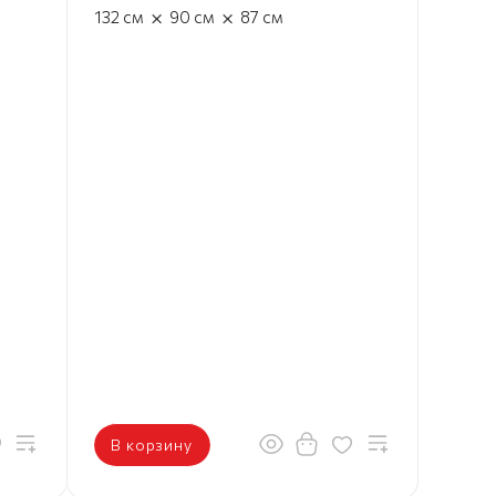
×
×
132
см
90
см
87
см
В корзину