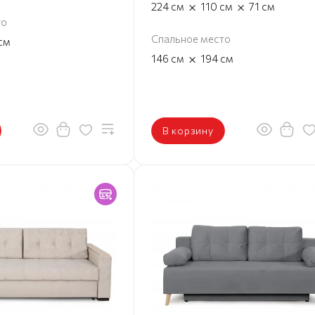
×
×
224
см
110
см
71
см
то
Спальное место
см
×
146
см
194
см
В корзину