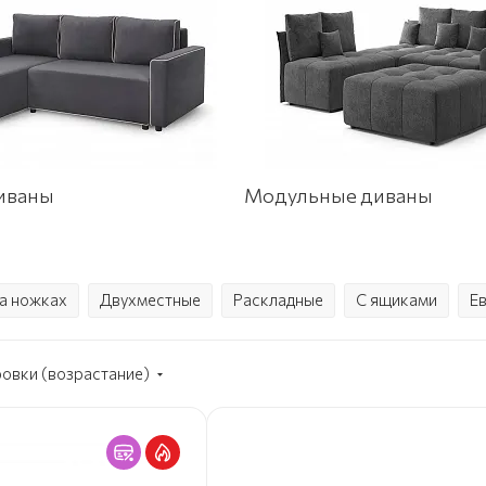
иваны
Модульные диваны
а ножках
Двухместные
Раскладные
С ящиками
Е
ровки (возрастание)