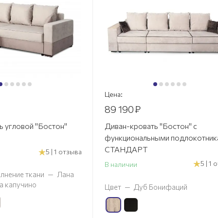
Цена:
89 190
₽
ь угловой "Бостон"
Диван-кровать "Бостон" с
функциональными подлокотник
СТАНДАРТ
5 | 1 отзыва
5 | 1
В наличии
лнение ткани
—
Лана
а капучино
Цвет
—
Дуб Бонифаций