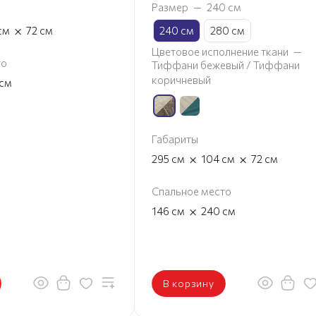
Размер
—
240 см
×
см
72
см
240 см
280 см
Цветовое исполнение ткани
—
то
Тиффани бежевый / Тиффани
коричневый
см
Габариты
×
×
295
см
104
см
72
см
Спальное место
×
146
см
240
см
В корзину