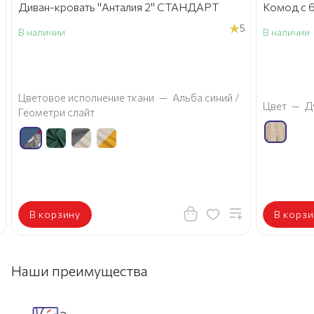
Диван-кровать "Анталия 2" СТАНДАРТ
Комод с 6
5
В наличии
В наличии
а
Цветовое исполнение ткани
—
Альба синий /
Цвет
—
Д
Геометри слайт
В корзину
В корзи
Наши преимущества