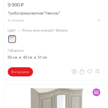
9 990
₽
Тумба прикроватная "Николь"
В наличии
Цвет
—
Ясень жемчужный / Ваниль
Габариты
×
×
50
см
43
см
51
см
В корзину