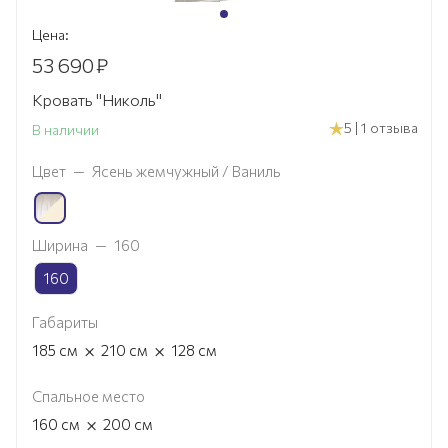
Цена:
53 690
₽
Кровать "Николь"
5 | 1 отзыва
В наличии
Цвет
—
Ясень жемчужный / Ваниль
Ширина
—
160
160
Габариты
×
×
185
см
210
см
128
см
Спальное место
×
160
см
200
см