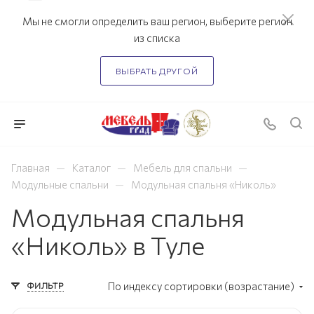
Мы не смогли определить ваш регион, выберите регион
из списка
ВЫБРАТЬ ДРУГОЙ
—
—
—
Главная
Каталог
Мебель для спальни
—
Модульные спальни
Модульная спальня «Николь»
Модульная спальня
«Николь» в Туле
ФИЛЬТР
По индексу сортировки (возрастание)